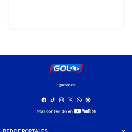
Síguenos en:
facebook
tiktok
instagram
twitter
whatsapp
google
youtube-
Más contenido en
footer
RED DE PORTALES