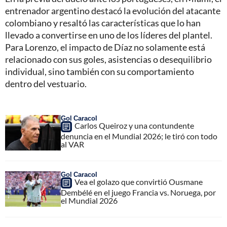
entrenador argentino destacó la evolución del atacante
colombiano y resaltó las características que lo han
llevado a convertirse en uno de los líderes del plantel.
Para Lorenzo, el impacto de Díaz no solamente está
relacionado con sus goles, asistencias o desequilibrio
individual, sino también con su comportamiento
dentro del vestuario.
Gol Caracol
Carlos Queiroz y una contundente
denuncia en el Mundial 2026; le tiró con todo
al VAR
Gol Caracol
Vea el golazo que convirtió Ousmane
Dembélé en el juego Francia vs. Noruega, por
el Mundial 2026