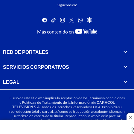
Síguenos en:
facebook
tiktok
instagram
twitter
whatsapp
google
youtube-
Más contenido en
footer
RED DE PORTALES
SERVICIOS CORPORATIVOS
LEGAL
El uso de este sitio web implica la aceptación de los
Términos y condiciones
y
Políticas de Tratamiento de la Información
de
CARACOL
TELEVISIÓN S.A.
Todos los Derechos Reservados D.R.A. Prohibida su
reproducción total o parcial, así como su traducción a cualquier idioma sin
autorización escrita de su titular. Reproduction in whole or in part, or
cl
translation without written permission is prohibited. All rights reserved
2025.