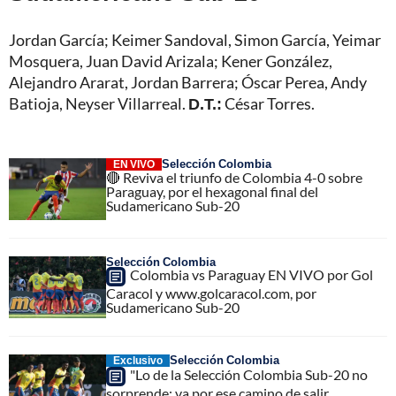
Jordan García; Keimer Sandoval, Simon García, Yeimar
Mosquera, Juan David Arizala; Kener González,
Alejandro Ararat, Jordan Barrera; Óscar Perea, Andy
Batioja, Neyser Villarreal.
D.T.:
César Torres.
Selección Colombia
EN VIVO
🔴 Reviva el triunfo de Colombia 4-0 sobre
Paraguay, por el hexagonal final del
Sudamericano Sub-20
Selección Colombia
Colombia vs Paraguay EN VIVO por Gol
Caracol y www.golcaracol.com, por
Sudamericano Sub-20
Selección Colombia
Exclusivo
"Lo de la Selección Colombia Sub-20 no
sorprende; va por ese camino de salir