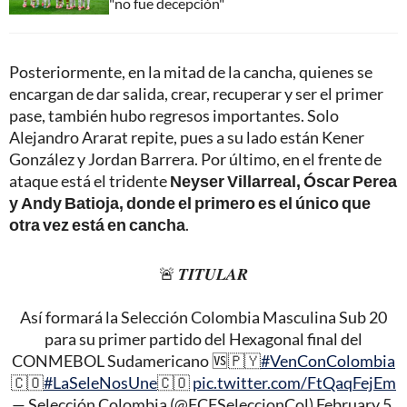
"no fue decepción"
Posteriormente, en la mitad de la cancha, quienes se
encargan de dar salida, crear, recuperar y ser el primer
pase, también hubo regresos importantes. Solo
Alejandro Ararat repite, pues a su lado están Kener
González y Jordan Barrera. Por último, en el frente de
ataque está el tridente
Neyser Villarreal, Óscar Perea
y Andy Batioja, donde el primero es el único que
otra vez está en cancha
.
🚨 𝑻𝑰𝑻𝑼𝑳𝑨𝑹
Así formará la Selección Colombia Masculina Sub 20
para su primer partido del Hexagonal final del
CONMEBOL Sudamericano 🆚🇵🇾
#VenConColombia
🇨🇴
#LaSeleNosUne
🇨🇴
pic.twitter.com/FtQaqFejEm
— Selección Colombia (@FCFSeleccionCol)
February 5,