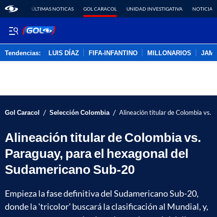
ÚLTIMAS NOTICAS
GOL CARACOL
UNIDAD INVESTIGATIVA
NOTICIAS
Tendencias:
LUIS DÍAZ
FIFA-INFANTINO
MILLONARIOS
JAM
PUBLICIDAD
/
/
Gol Caracol
Selección Colombia
Alineación titular de Colombia vs.
Alineación titular de Colombia vs.
Paraguay, para el hexagonal del
Sudamericano Sub-20
Empieza la fase definitiva del Sudamericano Sub-20,
donde la 'tricolor' buscará la clasificación al Mundial, y,