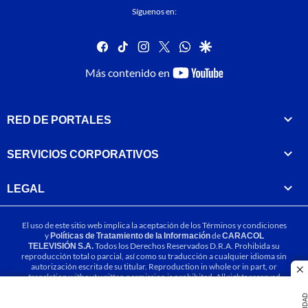
Síguenos en:
facebook
tiktok
instagram
twitter
whatsapp
google
youtube-
Más contenido en
footer
RED DE PORTALES
SERVICIOS CORPORATIVOS
LEGAL
El uso de este sitio web implica la aceptación de los
Términos y condiciones
y
Políticas de Tratamiento de la Información
de
CARACOL
TELEVISIÓN S.A.
Todos los Derechos Reservados D.R.A. Prohibida su
reproducción total o parcial, así como su traducción a cualquier idioma sin
autorización escrita de su titular. Reproduction in whole or in part, or
cl
translation without written permission is prohibited. All rights reserved
2025.