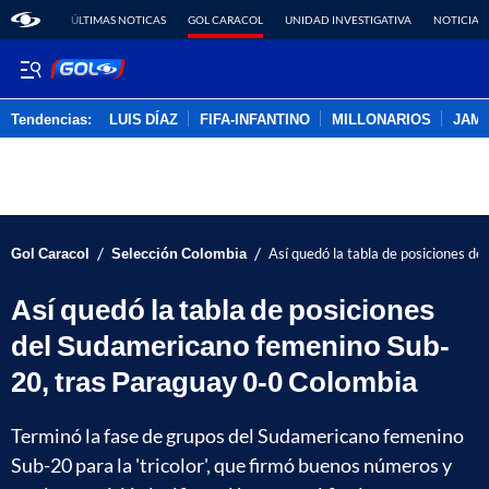
ÚLTIMAS NOTICAS
GOL CARACOL
UNIDAD INVESTIGATIVA
NOTICIAS
Tendencias:
LUIS DÍAZ
FIFA-INFANTINO
MILLONARIOS
JAM
PUBLICIDAD
/
/
Gol Caracol
Selección Colombia
Así quedó la tabla de posiciones 
Así quedó la tabla de posiciones
del Sudamericano femenino Sub-
20, tras Paraguay 0-0 Colombia
Terminó la fase de grupos del Sudamericano femenino
Sub-20 para la 'tricolor', que firmó buenos números y