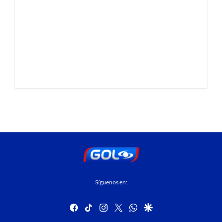
Síguenos en:
facebook
tiktok
instagram
twitter
whatsapp
google