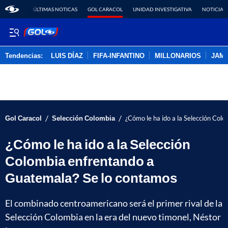
ÚLTIMAS NOTICAS
GOL CARACOL
UNIDAD INVESTIGATIVA
NOTICIAS
Tendencias:
LUIS DÍAZ
FIFA-INFANTINO
MILLONARIOS
JAM
PUBLICIDAD
/
/
Gol Caracol
Selección Colombia
¿Cómo le ha ido a la Selección Col
¿Cómo le ha ido a la Selección
Colombia enfrentando a
Guatemala? Se lo contamos
El combinado centroamericano será el primer rival de la
Selección Colombia en la era del nuevo timonel, Néstor