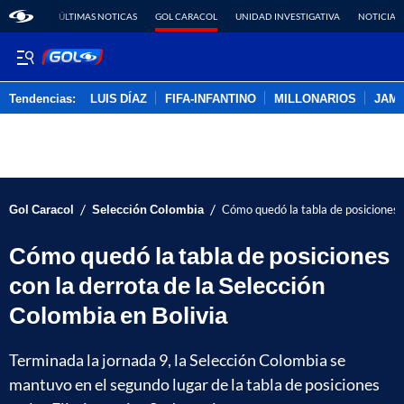
ÚLTIMAS NOTICAS
GOL CARACOL
UNIDAD INVESTIGATIVA
NOTICIAS
Tendencias:
LUIS DÍAZ
FIFA-INFANTINO
MILLONARIOS
JAM
PUBLICIDAD
/
/
Gol Caracol
Selección Colombia
Cómo quedó la tabla de posiciones c
Cómo quedó la tabla de posiciones
con la derrota de la Selección
Colombia en Bolivia
Terminada la jornada 9, la Selección Colombia se
mantuvo en el segundo lugar de la tabla de posiciones