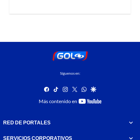
Síguenos en:
facebook
tiktok
instagram
twitter
whatsapp
google
youtube-
Más contenido en
footer
RED DE PORTALES
SERVICIOS CORPORATIVOS