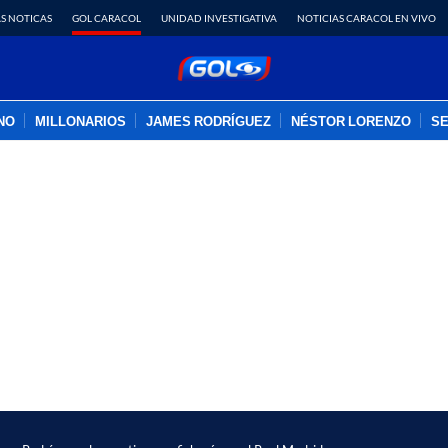
S NOTICAS
GOL CARACOL
UNIDAD INVESTIGATIVA
NOTICIAS CARACOL EN VIVO
INO
MILLONARIOS
JAMES RODRÍGUEZ
NÉSTOR LORENZO
SE
PUBLICIDAD