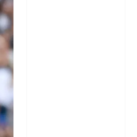
X
Whatsapp