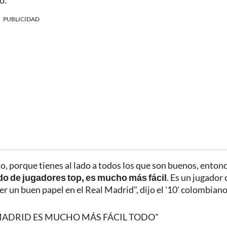
o.
PUBLICIDAD
o, porque tienes al lado a todos los que son buenos, enton
do de jugadores top, es mucho más fácil
. Es un jugador
un buen papel en el Real Madrid", dijo el '10' colombiano
MADRID ES MUCHO MÁS FÁCIL TODO"