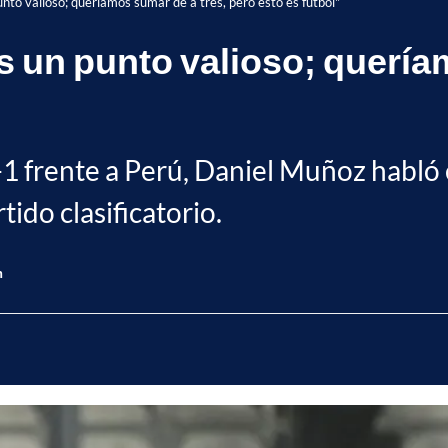
to valioso; queríamos sumar de a tres, pero esto es fútbol"
un punto valioso; queríam
1 frente a Perú, Daniel Muñoz habló 
tido clasificatorio.
n