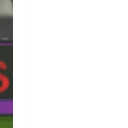
X
Whatsapp