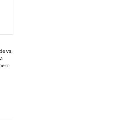
de va,
na
 pero