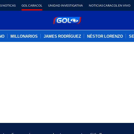
S NOTICAS
GOL CARACOL
UNIDAD INVESTIGATIVA
NOTICIAS CARACOL EN VIVO
INO
MILLONARIOS
JAMES RODRÍGUEZ
NÉSTOR LORENZO
SE
PUBLICIDAD