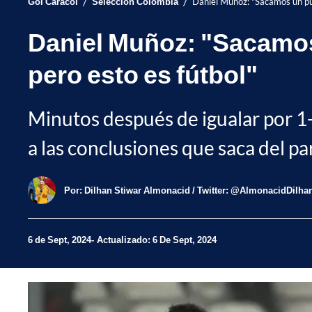
/
/
Gol Caracol
Selección Colombia
Daniel Muñoz: "Sacamos un pun
Daniel Muñoz: "Sacamos 
pero esto es fútbol"
Minutos después de igualar por 1-
a las conclusiones que saca del par
Por:
Dilhan Stiwar Almonacid / Twitter: @AlmonacidDilha
6 de Sept, 2024
Actualizado: 6 De Sept, 2024