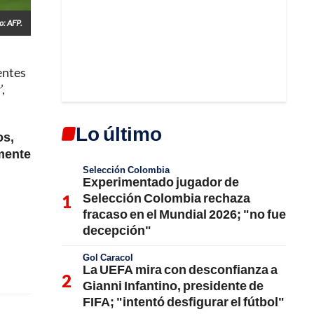
o: AFP.
entes
’,
Lo último
os,
mente
Selección Colombia
Experimentado jugador de
Selección Colombia rechaza
fracaso en el Mundial 2026; "no fue
decepción"
Gol Caracol
La UEFA mira con desconfianza a
Gianni Infantino, presidente de
FIFA; "intentó desfigurar el fútbol"