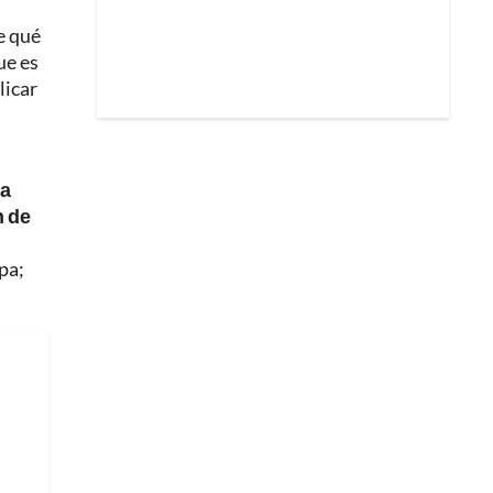
e qué
ue es
licar
ya
n de
pa;