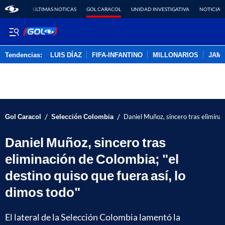
ÚLTIMAS NOTICAS
GOL CARACOL
UNIDAD INVESTIGATIVA
NOTICIAS
Tendencias:
LUIS DÍAZ
FIFA-INFANTINO
MILLONARIOS
JAM
PUBLICIDAD
/
/
Gol Caracol
Selección Colombia
Daniel Muñoz, sincero tras eliminaci
Daniel Muñoz, sincero tras
eliminación de Colombia; "el
destino quiso que fuera así, lo
dimos todo"
El lateral de la Selección Colombia lamentó la