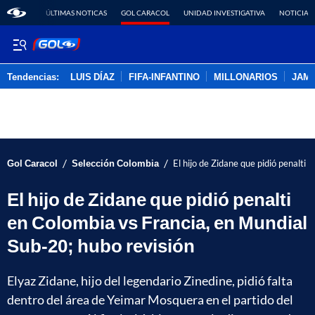
ÚLTIMAS NOTICAS
GOL CARACOL
UNIDAD INVESTIGATIVA
NOTICIAS
Tendencias:
LUIS DÍAZ
FIFA-INFANTINO
MILLONARIOS
JAM
PUBLICIDAD
/
/
Gol Caracol
Selección Colombia
El hijo de Zidane que pidió penalti
El hijo de Zidane que pidió penalti
en Colombia vs Francia, en Mundial
Sub-20; hubo revisión
Elyaz Zidane, hijo del legendario Zinedine, pidió falta
dentro del área de Yeimar Mosquera en el partido del