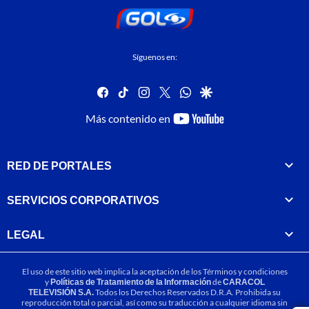
Síguenos en:
facebook
tiktok
instagram
twitter
whatsapp
google
youtube-
Más contenido en
footer
RED DE PORTALES
SERVICIOS CORPORATIVOS
LEGAL
El uso de este sitio web implica la aceptación de los
Términos y condiciones
y
Políticas de Tratamiento de la Información
de
CARACOL
TELEVISIÓN S.A.
Todos los Derechos Reservados D.R.A. Prohibida su
reproducción total o parcial, así como su traducción a cualquier idioma sin