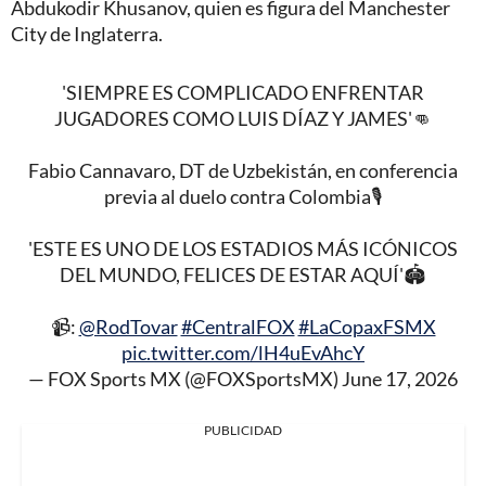
Abdukodir Khusanov, quien es figura del Manchester
City de Inglaterra.
'SIEMPRE ES COMPLICADO ENFRENTAR
JUGADORES COMO LUIS DÍAZ Y JAMES'👊
Fabio Cannavaro, DT de Uzbekistán, en conferencia
previa al duelo contra Colombia🎙️
'ESTE ES UNO DE LOS ESTADIOS MÁS ICÓNICOS
DEL MUNDO, FELICES DE ESTAR AQUÍ'🏟️
📹:
@RodTovar
#CentralFOX
#LaCopaxFSMX
pic.twitter.com/lH4uEvAhcY
— FOX Sports MX (@FOXSportsMX)
June 17, 2026
PUBLICIDAD