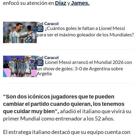
enfocó su atención en
Díaz
y
James.
Gol Caracol
¿Cuántos goles le faltan a Lionel Messi
para ser el máximo goleador de los Mundiales?
Gol Caracol
Lionel Messi arrancó el Mundial 2026 con
un show de goles; 3-0 de Argentina sobre
Argelia
"Son dos icónicos jugadores que te pueden
cambiar el partido cuando quieran, los tenemos
que cuidar muy bien",
añadió el italiano que vivirá su
primer Mundial como entrenador a los 52 años.
El estratega italiano destacó que su equipo cuenta con