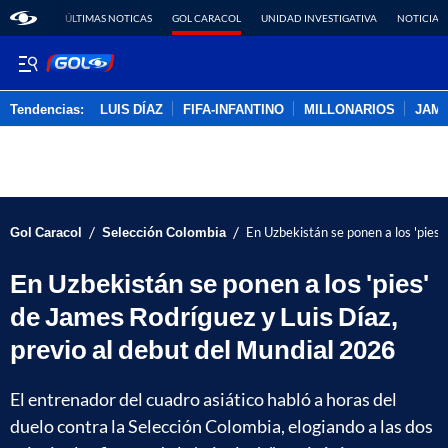
ÚLTIMAS NOTICAS
GOL CARACOL
UNIDAD INVESTIGATIVA
NOTICIAS
Tendencias:
LUIS DÍAZ
FIFA-INFANTINO
MILLONARIOS
JAM
PUBLICIDAD
/
/
Gol Caracol
Selección Colombia
En Uzbekistán se ponen a los 'pies'
En Uzbekistán se ponen a los 'pies'
de James Rodríguez y Luis Díaz,
previo al debut del Mundial 2026
El entrenador del cuadro asiático habló a horas del
duelo contra la Selección Colombia, elogiando a las dos