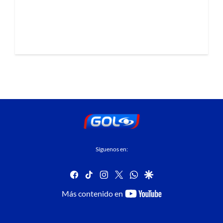
Síguenos en:
facebook
tiktok
instagram
twitter
whatsapp
google
youtube-
Más contenido en
footer