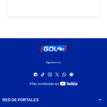
Síguenos en:
facebook
tiktok
instagram
twitter
whatsapp
google
youtube-
Más contenido en
footer
RED DE PORTALES