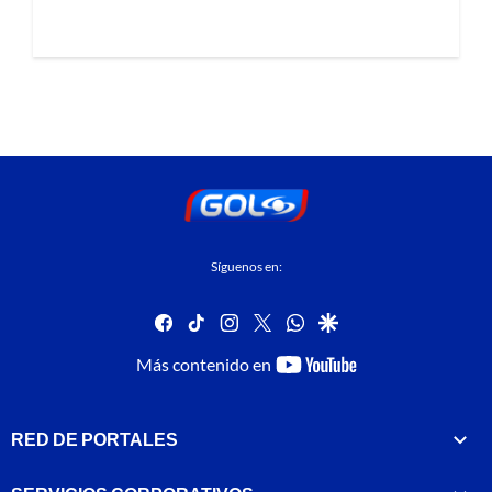
Síguenos en:
facebook
tiktok
instagram
twitter
whatsapp
google
youtube-
Más contenido en
footer
RED DE PORTALES