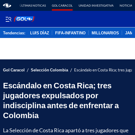
ÚLTIMAS NOTICAS
GOL CARACOL
UNIDAD INVESTIGATIVA
NOTICIAS
Tendencias:
LUIS DÍAZ
FIFA-INFANTINO
MILLONARIOS
JAM
PUBLICIDAD
/
/
Gol Caracol
Selección Colombia
Escándalo en Costa Rica; tres jugad
Escándalo en Costa Rica; tres
jugadores expulsados por
indisciplina antes de enfrentar a
Colombia
La Selección de Costa Rica apartó a tres jugadores que