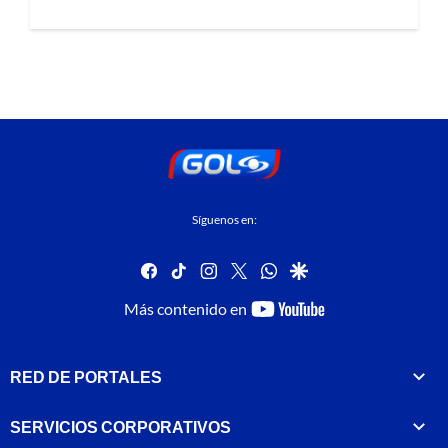
Síguenos en:
facebook
tiktok
instagram
twitter
whatsapp
google
youtube-
Más contenido en
footer
RED DE PORTALES
SERVICIOS CORPORATIVOS