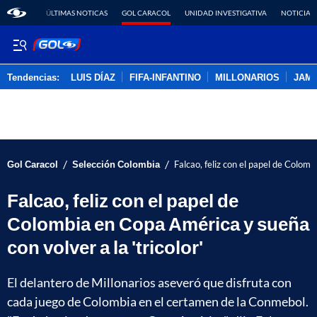
ÚLTIMAS NOTICAS
GOL CARACOL
UNIDAD INVESTIGATIVA
NOTICIAS
Tendencias:
LUIS DÍAZ
FIFA-INFANTINO
MILLONARIOS
JAM
PUBLICIDAD
/
/
Gol Caracol
Selección Colombia
Falcao, feliz con el papel de Colomb
Falcao, feliz con el papel de
Colombia en Copa América y sueña
con volver a la 'tricolor'
El delantero de Millonarios aseveró que disfruta con
cada juego de Colombia en el certamen de la Conmebol.