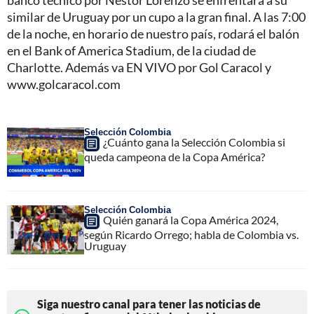
similar de Uruguay por un cupo a la gran final. A las 7:00
de la noche, en horario de nuestro país, rodará el balón
en el Bank of America Stadium, de la ciudad de
Charlotte. Además va EN VIVO por Gol Caracol y
www.golcaracol.com
Selección Colombia
¿Cuánto gana la Selección Colombia si
queda campeona de la Copa América?
Selección Colombia
Quién ganará la Copa América 2024,
según Ricardo Orrego; habla de Colombia vs.
Uruguay
Siga nuestro canal para tener las noticias de