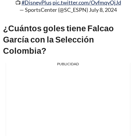
📺
#DisneyPlus
pic.twitter.com/OvfmqyOjJd
— SportsCenter (@SC_ESPN)
July 8, 2024
¿Cuántos goles tiene Falcao
García con la Selección
Colombia?
PUBLICIDAD