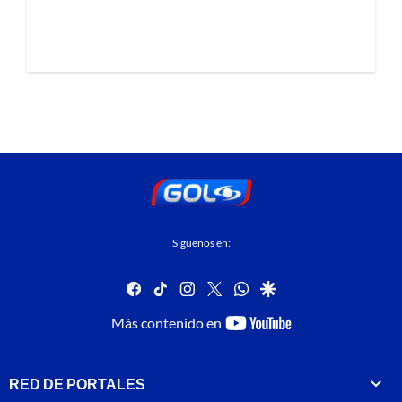
Síguenos en:
facebook
tiktok
instagram
twitter
whatsapp
google
youtube-
Más contenido en
footer
RED DE PORTALES