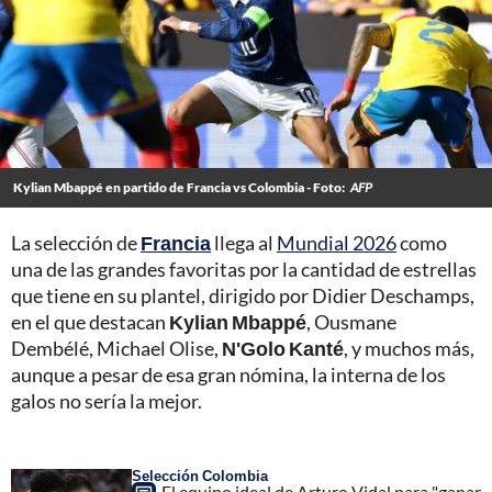
Kylian Mbappé en partido de Francia vs Colombia - Foto:
AFP
La selección de
Francia
llega al
Mundial 2026
como
una de las grandes favoritas por la cantidad de estrellas
que tiene en su plantel, dirigido por Didier Deschamps,
en el que destacan
Kylian Mbappé
, Ousmane
Dembélé, Michael Olise,
N'Golo Kanté
, y muchos más,
aunque a pesar de esa gran nómina, la interna de los
galos no sería la mejor.
Selección Colombia
El equipo ideal de Arturo Vidal para "ganar