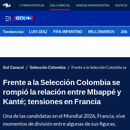
ÚLTIMAS NOTICAS
GOL CARACOL
UNIDAD INVESTIGATIVA
NOTICIAS
Tendencias:
LUIS DÍAZ
FIFA-INFANTINO
MILLONARIOS
JAM
PUBLICIDAD
/
/
Gol Caracol
Selección Colombia
Frente a la Selección Colombia se 
Frente a la Selección Colombia se
rompió la relación entre Mbappé y
Kanté; tensiones en Francia
Una de las candidatas en el Mundial 2026, Francia, vive
momentos de división entre algunas de sus figuras,