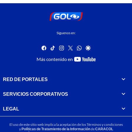
Síguenos en:
facebook
tiktok
instagram
twitter
whatsapp
google
youtube-
Más contenido en
footer
RED DE PORTALES
SERVICIOS CORPORATIVOS
LEGAL
El uso de este sitio web implica la aceptación de los
Términos y condiciones
y
Políticas de Tratamiento de la Información
de
CARACOL