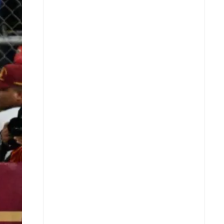
X
Whatsapp