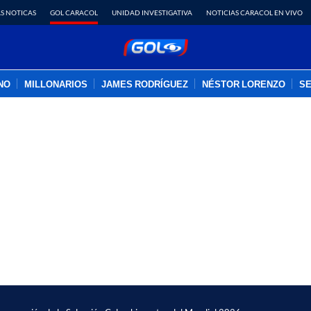
S NOTICAS
GOL CARACOL
UNIDAD INVESTIGATIVA
NOTICIAS CARACOL EN VIVO
INO
MILLONARIOS
JAMES RODRÍGUEZ
NÉSTOR LORENZO
SE
PUBLICIDAD