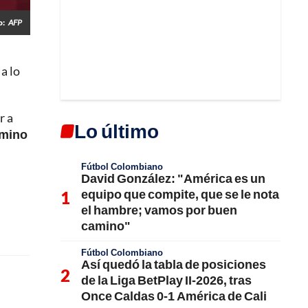
o:
AFP
a lo
r a
Lo último
amino
Fútbol Colombiano
David González: "América es un
equipo que compite, que se le nota
el hambre; vamos por buen
camino"
Fútbol Colombiano
Así quedó la tabla de posiciones
de la Liga BetPlay II-2026, tras
Once Caldas 0-1 América de Cali