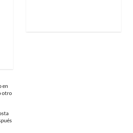
o en
o otro
osta
espués