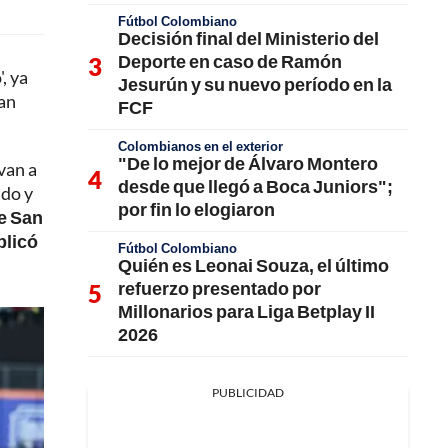
Fútbol Colombiano
Decisión final del Ministerio del
Deporte en caso de Ramón
, ya
Jesurún y su nuevo período en la
San
FCF
Colombianos en el exterior
"De lo mejor de Álvaro Montero
van a
desde que llegó a Boca Juniors";
ido y
por fin lo elogiaron
de San
plicó
Fútbol Colombiano
Quién es Leonai Souza, el último
refuerzo presentado por
Millonarios para Liga Betplay II
2026
PUBLICIDAD