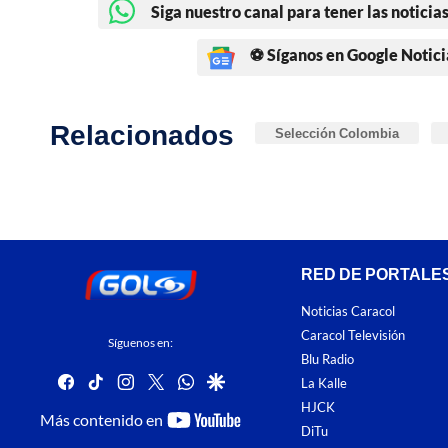
Siga nuestro canal para tener las noticias
⚽ Síganos en Google Notici
Relacionados
Selección Colombia
RED DE PORTALE
Noticias Caracol
Caracol Televisión
Síguenos en:
Blu Radio
facebook
tiktok
instagram
twitter
whatsapp
google
La Kalle
HJCK
youtube-
Más contenido en
DiTu
footer