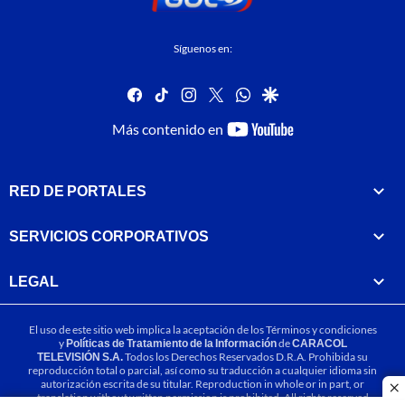
Síguenos en:
facebook
tiktok
instagram
twitter
whatsapp
google
youtube-
Más contenido en
footer
RED DE PORTALES
SERVICIOS CORPORATIVOS
LEGAL
El uso de este sitio web implica la aceptación de los
Términos y condiciones
y
Políticas de Tratamiento de la Información
de
CARACOL
TELEVISIÓN S.A.
Todos los Derechos Reservados D.R.A. Prohibida su
reproducción total o parcial, así como su traducción a cualquier idioma sin
autorización escrita de su titular. Reproduction in whole or in part, or
cl
translation without written permission is prohibited. All rights reserved