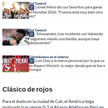
Gol Caracol
Lionel Messi dio sus favoritos para ganar
el Mundial 2026; "Francia está muy bien otra
vez"
Gol Caracol
Tchouaméni, tras incidente con Valverde;
"seguimos siendo una familia, aunque haya
desacuerdos"
Colombianos en el exterior
Luis Díaz y la marca personal por la que va
en Bayern Múnich; lo mejor desde que se fue a
Europa
Clásico de rojos
Para el duelo en la ciudad de Cali, el América llega
motivado
tras vencer 0-2 al Alianza Atlético en Perú en