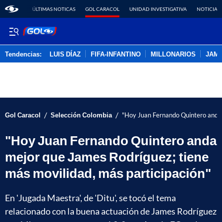
ÚLTIMAS NOTICAS
GOL CARACOL
UNIDAD INVESTIGATIVA
NOTICIAS
Tendencias:
LUIS DÍAZ
FIFA-INFANTINO
MILLONARIOS
JAM
PUBLICIDAD
/
/
Gol Caracol
Selección Colombia
"Hoy Juan Fernando Quintero anda 
"Hoy Juan Fernando Quintero anda
mejor que James Rodríguez; tiene
más movilidad, más participación"
En 'Jugada Maestra', de 'Ditu', se tocó el tema
relacionado con la buena actuación de James Rodríguez