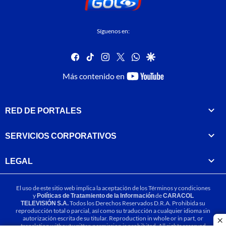
Síguenos en:
facebook
tiktok
instagram
twitter
whatsapp
google
youtube-
Más contenido en
footer
RED DE PORTALES
SERVICIOS CORPORATIVOS
LEGAL
El uso de este sitio web implica la aceptación de los
Términos y condiciones
y
Políticas de Tratamiento de la Información
de
CARACOL
TELEVISIÓN S.A.
Todos los Derechos Reservados D.R.A. Prohibida su
reproducción total o parcial, así como su traducción a cualquier idioma sin
autorización escrita de su titular. Reproduction in whole or in part, or
cl
translation without written permission is prohibited. All rights reserved