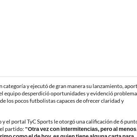
on categoría y ejecutó de gran manera su lanzamiento, apo
e el equipo desperdició oportunidades y evidenció problem
de los pocos futbolistas capaces de ofrecer claridad y
 el portal TyC Sports le otorgó una calificación de 6 punt
el partido:
"Otra vez con intermitencias, pero al menos
rimo como el de hoy, es quien tiene alguna carta para