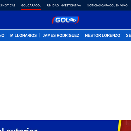
S NOTICAS
GOL CARACOL
UNIDAD INVESTIGATIVA
NOTICIAS CARACOL EN VIVO
INO
MILLONARIOS
JAMES RODRÍGUEZ
NÉSTOR LORENZO
SE
PUBLICIDAD