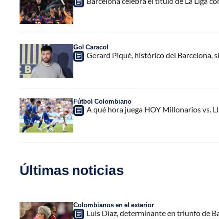
Barcelona celebra el título de La Liga 
Gol Caracol
Gerard Piqué, histórico del Barcelona,
Fútbol Colombiano
A qué hora juega HOY Millonarios vs. L
Últimas noticias
Colombianos en el exterior
Luis Díaz, determinante en triunfo de B