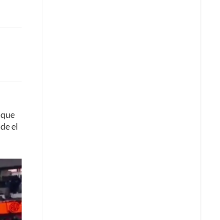
 que
sde el