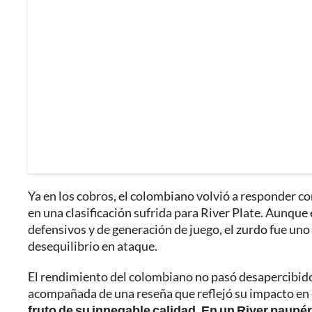
Ya en los cobros, el colombiano volvió a responder c
en una clasificación sufrida para River Plate. Aunqu
defensivos y de generación de juego, el zurdo fue uno 
desequilibrio en ataque.
El rendimiento del colombiano no pasó desapercibido y
acompañada de una reseña que reflejó su impacto en 
fruto de su innegable calidad. En un River paupér