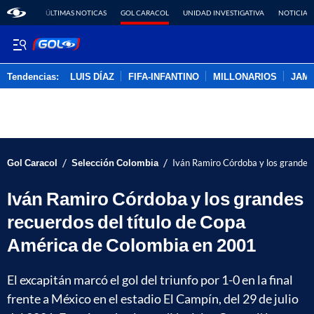
ÚLTIMAS NOTICAS
GOL CARACOL
UNIDAD INVESTIGATIVA
NOTICIAS
Tendencias:
LUIS DÍAZ
FIFA-INFANTINO
MILLONARIOS
JAM
PUBLICIDAD
/
/
Gol Caracol
Selección Colombia
Iván Ramiro Córdoba y los grandes
Iván Ramiro Córdoba y los grandes
recuerdos del título de Copa
América de Colombia en 2001
El excapitán marcó el gol del triunfo por 1-0 en la final
frente a México en el estadio El Campín, del 29 de julio