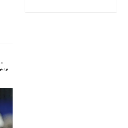
an
e se