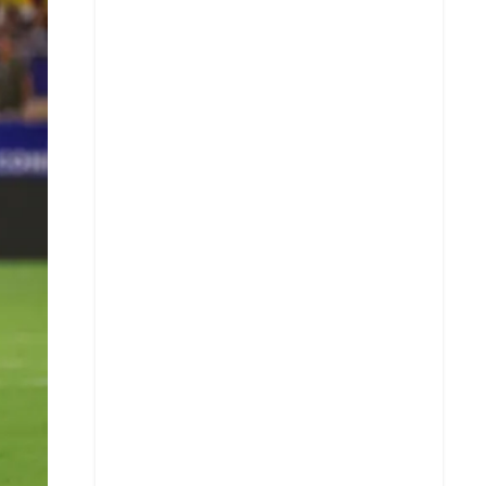
X
Whatsapp