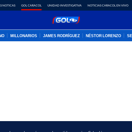
S NOTICAS
GOL CARACOL
UNIDAD INVESTIGATIVA
NOTICIAS CARACOL EN VIVO
INO
MILLONARIOS
JAMES RODRÍGUEZ
NÉSTOR LORENZO
SE
PUBLICIDAD