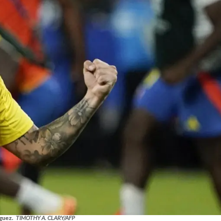
guez.
TIMOTHY A. CLARY/AFP