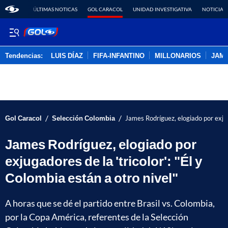
ÚLTIMAS NOTICAS
GOL CARACOL
UNIDAD INVESTIGATIVA
NOTICIAS
Tendencias:
LUIS DÍAZ
FIFA-INFANTINO
MILLONARIOS
JAM
PUBLICIDAD
/
/
Gol Caracol
Selección Colombia
James Rodríguez, elogiado por exjuga
James Rodríguez, elogiado por
exjugadores de la 'tricolor': "Él y
Colombia están a otro nivel"
A horas que se dé el partido entre Brasil vs. Colombia,
por la Copa América, referentes de la Selección