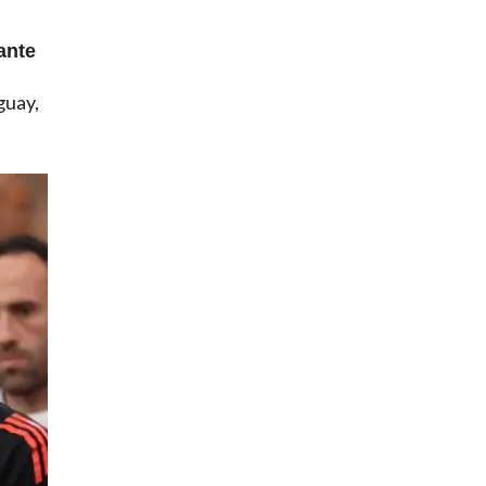
ante
guay,