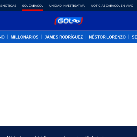
S NOTICAS
GOL CARACOL
UNIDAD INVESTIGATIVA
NOTICIAS CARACOL EN VIVO
INO
MILLONARIOS
JAMES RODRÍGUEZ
NÉSTOR LORENZO
SE
PUBLICIDAD