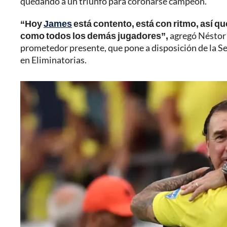
quedando a un triunfo para coronarse campeón.
“Hoy
James
está contento, está con ritmo, así 
como todos los demás jugadores”,
agregó Néstor 
prometedor presente, que pone a disposición de la Sel
en Eliminatorias.