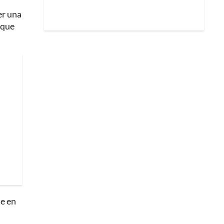
er una
 que
te en