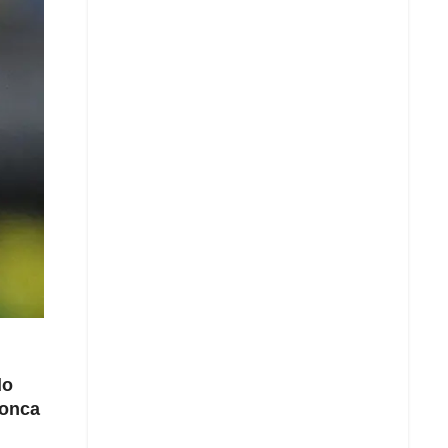
do
ronca