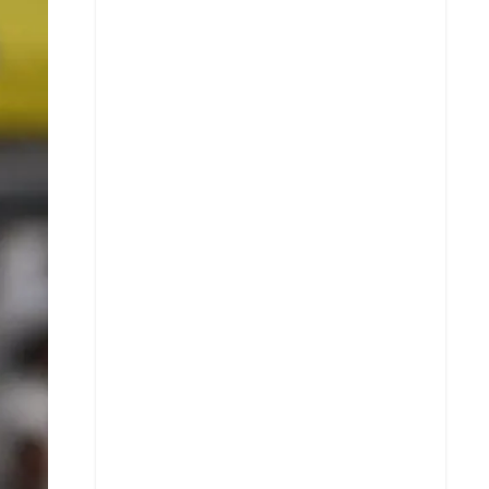
X
Whatsapp