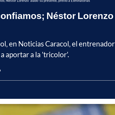
os; Néstor Lorenzo 'alabó' su presente, previo a Eliminatorias
confiamos; Néstor Lorenzo 
ol, en Noticias Caracol, el entrenado
a aportar a la 'tricolor'.
n