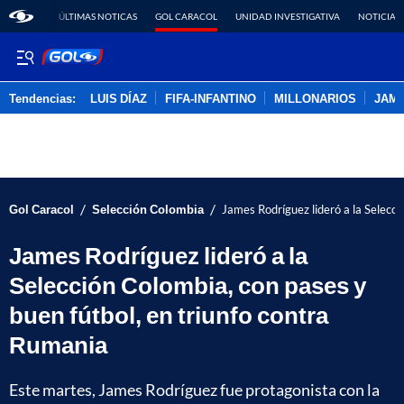
ÚLTIMAS NOTICAS
GOL CARACOL
UNIDAD INVESTIGATIVA
NOTICIAS
Tendencias:
LUIS DÍAZ
FIFA-INFANTINO
MILLONARIOS
JAM
PUBLICIDAD
/
/
Gol Caracol
Selección Colombia
James Rodríguez lideró a la Selecci
James Rodríguez lideró a la
Selección Colombia, con pases y
buen fútbol, en triunfo contra
Rumania
Este martes, James Rodríguez fue protagonista con la