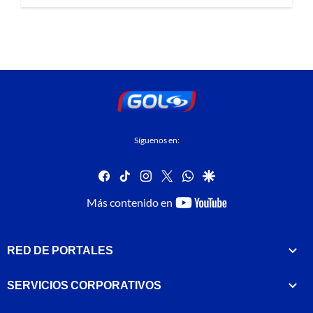
Síguenos en:
facebook
tiktok
instagram
twitter
whatsapp
google
youtube-
Más contenido en
footer
RED DE PORTALES
SERVICIOS CORPORATIVOS