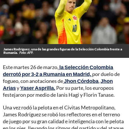
James Rodríguez, una de las grandes figuras de la Selección Colombia frente a
Rumania.
Foto: AFP.
Este martes 26 de marzo,
la Selección Colombia
derrotó por 3-2 a Rumania en Madrid,
por duelo de
fogueo, con anotaciones de
Jhon Córdoba
,
Jhon
Arias
y
Yaser Asprilla.
Por su parte, los europeos
festejaron por medio de Ianis Hagi y Florin Tanase.
Una vez rodó la pelota en el Cívitas Metropolitano,
James Rodríguez se robó los reflectores en el terreno
de juego por su gran calidad e inteligencia con le pelota
en los pies, llevando los ritmos del partido y del ataque