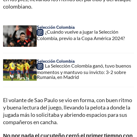
colombiano.
Selección Colombia
¿Cuándo vuelve a jugar la Selección
Colombia, previo a la Copa América 2024?
Selección Colombia
La Selección Colombia ganó, tuvo buenos
momentos y mantuvo su invicto: 3-2 sobre
Rumania, en Madrid
El volante de Sao Paulo se vio en forma, con buen ritmo
y buena lectura del juego, llevando la pelota a donde la
jugada más lo solicitaba y abriendo espacios para sus
compañeros en cancha.
No por nada el cucuteño cerró el primer tiempo con