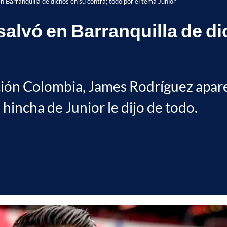
 Barranquilla de dichos en su contra; todo por el tema Junior
alvó en Barranquilla de di
ción Colombia, James Rodríguez apar
hincha de Junior le dijo de todo.