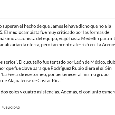
no superan el hecho de que James le haya dicho que no a la
25. El mediocampista fue muy criticado por las formas de
 máximo accionista del equipo, viajó hasta Medellín para in
 analizarían la oferta, pero tan pronto aterrizó en 'La Arenos
s serios". El cucuteño fue tentado por León de México, clu
r que fue clave para que Rodríguez Rubio diera el sí. Sin
'La Fiera' de ese torneo, por pertenecer al mismo grupo
 de Alajualense de Costar Rica.
 dos goles y cuatro asistencias. Además, el conjunto esmer
PUBLICIDAD