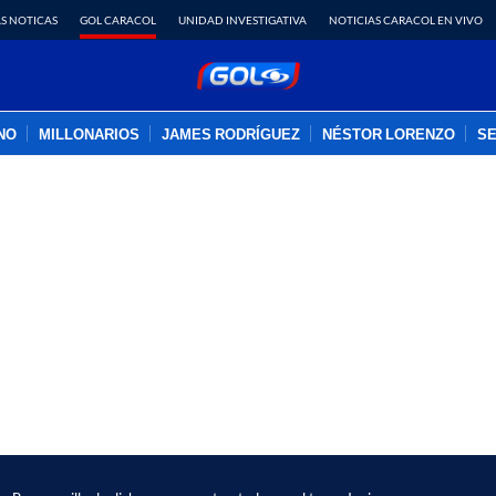
S NOTICAS
GOL CARACOL
UNIDAD INVESTIGATIVA
NOTICIAS CARACOL EN VIVO
INO
MILLONARIOS
JAMES RODRÍGUEZ
NÉSTOR LORENZO
SE
PUBLICIDAD