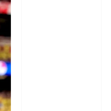
X
Whatsapp