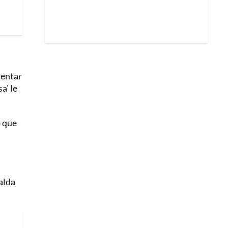
tentar
a' le
b que
alda