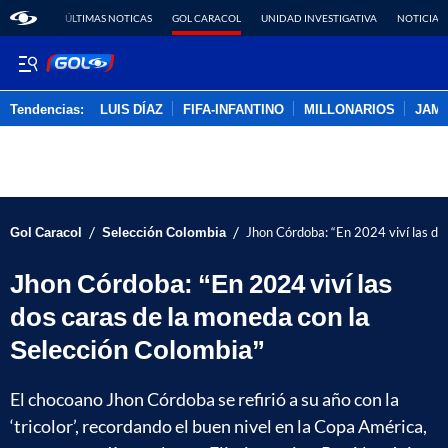
ÚLTIMAS NOTICAS
GOL CARACOL
UNIDAD INVESTIGATIVA
NOTICIAS
Tendencias:
LUIS DÍAZ
FIFA-INFANTINO
MILLONARIOS
JAM
PUBLICIDAD
/
/
Gol Caracol
Selección Colombia
Jhon Córdoba: “En 2024 viví las do
Jhon Córdoba: “En 2024 viví las
dos caras de la moneda con la
Selección Colombia”
El chocoano Jhon Córdoba se refirió a su año con la
‘tricolor’, recordando el buen nivel en la Copa América,