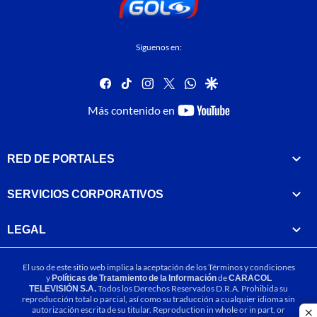
Síguenos en:
facebook
tiktok
instagram
twitter
whatsapp
google
youtube-
Más contenido en
footer
RED DE PORTALES
SERVICIOS CORPORATIVOS
LEGAL
El uso de este sitio web implica la aceptación de los
Términos y condiciones
y
Políticas de Tratamiento de la Información
de
CARACOL
TELEVISIÓN S.A.
Todos los Derechos Reservados D.R.A. Prohibida su
reproducción total o parcial, así como su traducción a cualquier idioma sin
autorización escrita de su titular. Reproduction in whole or in part, or