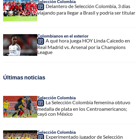
Selección Colombia
Delantero de Selección Colombia, 3 días
viajando para llegar a Brasil y podría ser titular
Colombianos en el exterior
A qué hora juega HOY Linda Caicedo en
Real Madrid vs. Arsenal por la Champions
League
Últimas noticias
Selección Colombia
La Selección Colombia femenina obtuvo
medalla de plata en los Centroamericanos;
cayó con México
Selección Colombia
Experimentado jugador de Selección