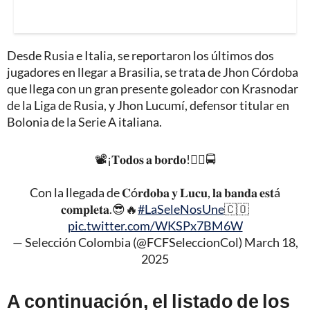
Desde Rusia e Italia, se reportaron los últimos dos
jugadores en llegar a Brasilia, se trata de Jhon Córdoba
que llega con un gran presente goleador con Krasnodar
de la Liga de Rusia, y Jhon Lucumí, defensor titular en
Bolonia de la Serie A italiana.
📽️¡𝐓𝐨𝐝𝐨𝐬 𝐚 𝐛𝐨𝐫𝐝𝐨!👨‍✈🚍
Con la llegada de 𝐂ó𝐫𝐝𝐨𝐛𝐚 𝐲 𝐋𝐮𝐜𝐮, 𝐥𝐚 𝐛𝐚𝐧𝐝𝐚 𝐞𝐬𝐭á
𝐜𝐨𝐦𝐩𝐥𝐞𝐭𝐚.😎🔥
#LaSeleNosUne
🇨🇴
pic.twitter.com/WKSPx7BM6W
— Selección Colombia (@FCFSeleccionCol)
March 18,
2025
A continuación, el listado de los