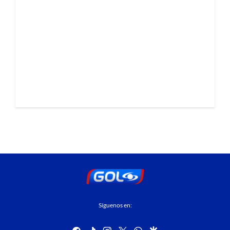
Síguenos en:
facebook
tiktok
instagram
twitter
whatsapp
google