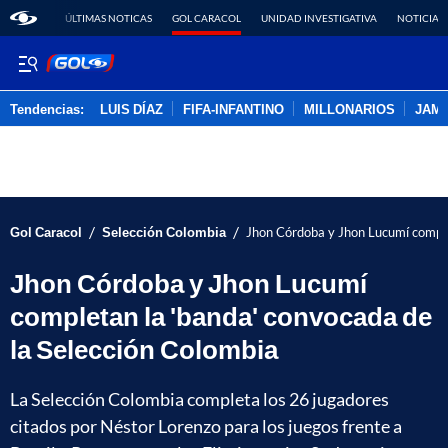
ÚLTIMAS NOTICAS
GOL CARACOL
UNIDAD INVESTIGATIVA
NOTICIAS
Tendencias:
LUIS DÍAZ
FIFA-INFANTINO
MILLONARIOS
JAM
PUBLICIDAD
/
/
Gol Caracol
Selección Colombia
Jhon Córdoba y Jhon Lucumí comple
Jhon Córdoba y Jhon Lucumí
completan la 'banda' convocada de
la Selección Colombia
La Selección Colombia completa los 26 jugadores
citados por Néstor Lorenzo para los juegos frente a