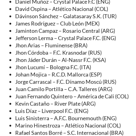
Daniel Muñoz – Crystal Palace F.C (ENG)
David Ospina – Atlético Nacional (COL)
Dávinson Sánchez – Galatasaray S.K. (TUR)
James Rodríguez – Club León (MEX)
Jaminton Campaz – Rosario Central (ARG)
Jefferson Lerma – Crystal Palace F.C. (ENG)
Jhon Arias – Fluminense (BRA)
Jhon Córdoba – F.C. Krasnodar (RUS)
Jhon Jáder Durán – Al-Nassr F.C. (KSA)
Jhon Lucumí – Bologna F.C. (ITA)
Johan Mojica – R.C.D. Mallorca (ESP)
Jorge Carrascal – F.C. Dínamo Moscú (RUS)
Juan Camilo Portilla – C.A. Talleres (ARG)
Juan Fernando Quintero – América de Cali (COL)
Kevin Castaño – River Plate (ARG)
Luis Díaz – Liverpool F.C. (ENG)
Luis Sinisterra – A.F.C. Bournemouth (ENG)
Marino Hinestroza – Atlético Nacional (COL)
Rafael Santos Borré – S.C. Internacional (BRA)