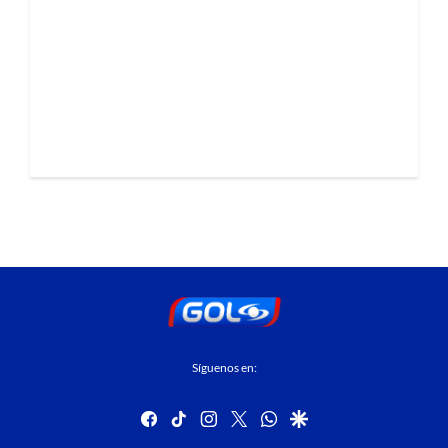
Síguenos en:
facebook
tiktok
instagram
twitter
whatsapp
google