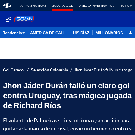
ÚLTIMAS NOTICAS
GOL CARACOL
UNIDAD INVESTIGATIVA
NOTICIAS
Tendencias:
AMERICA DE CALI
LUIS DÍAZ
MILLONARIOS
JA
PUBLICIDAD
/
/
Gol Caracol
Selección Colombia
Jhon Jáder Durán falló un claro gol
Jhon Jáder Durán falló un claro gol
contra Uruguay, tras mágica jugada
de Richard Ríos
El volante de Palmeiras se inventó una gran acción para
quitarse la marca de un rival, envió un hermoso centro y