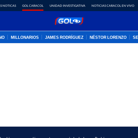
S NOTICAS
GOL CARACOL
UNIDAD INVESTIGATIVA
NOTICIAS CARACOL EN VIVO
INO
MILLONARIOS
JAMES RODRÍGUEZ
NÉSTOR LORENZO
SE
PUBLICIDAD