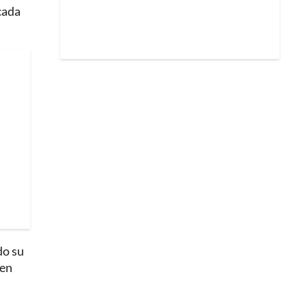
cada
do su
(en