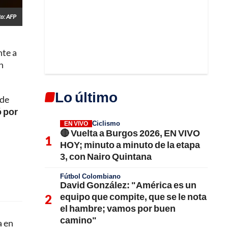
to: AFP
nte a
n
Lo último
 de
ó por
Ciclismo
EN VIVO
🔴 Vuelta a Burgos 2026, EN VIVO
HOY; minuto a minuto de la etapa
3, con Nairo Quintana
Fútbol Colombiano
David González: "América es un
equipo que compite, que se le nota
el hambre; vamos por buen
camino"
a en