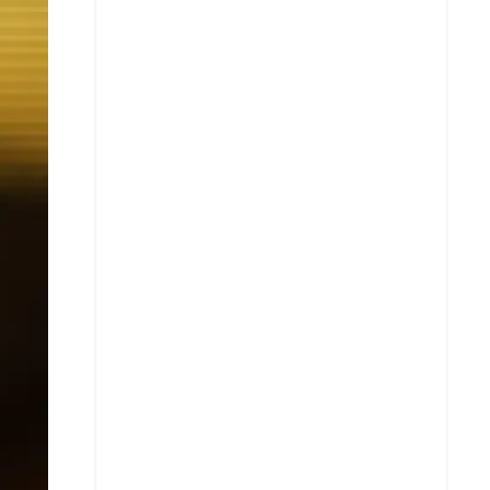
X
Whatsapp