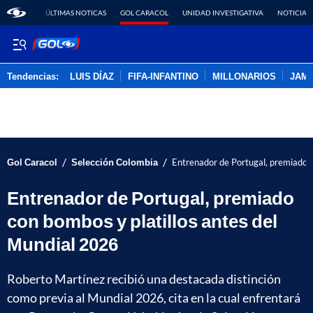
ÚLTIMAS NOTICAS
GOL CARACOL
UNIDAD INVESTIGATIVA
NOTICIAS
Tendencias:
LUIS DÍAZ
FIFA-INFANTINO
MILLONARIOS
JAM
PUBLICIDAD
/
/
Gol Caracol
Selección Colombia
Entrenador de Portugal, premiado c
Entrenador de Portugal, premiado
con bombos y platillos antes del
Mundial 2026
Roberto Martínez recibió una destacada distinción
como previa al Mundial 2026, cita en la cual enfrentará