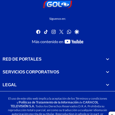
Síguenos en:
facebook
tiktok
instagram
twitter
whatsapp
google
youtube-
Más contenido en
footer
RED DE PORTALES
SERVICIOS CORPORATIVOS
LEGAL
El uso de este sitio web implica la aceptación de los
Términos y condiciones
y
Políticas de Tratamiento de la Información
de
CARACOL
TELEVISIÓN S.A.
Todos los Derechos Reservados D.R.A. Prohibida su
reproducción total o parcial, así como su traducción a cualquier idioma sin
autorización escrita de su titular. Reproduction in whole or in part, or