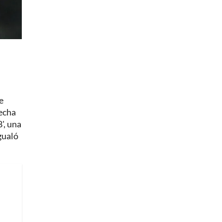
e
fecha
', una
gualó