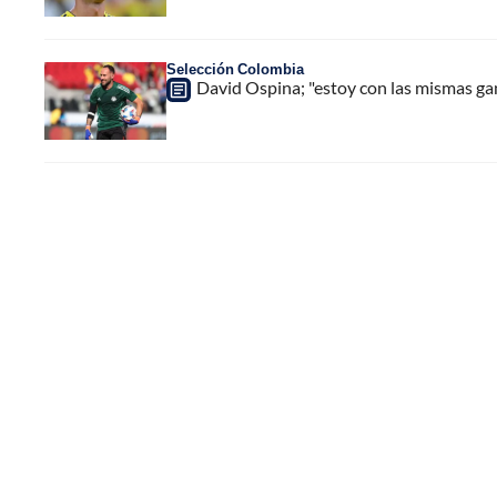
Selección Colombia
David Ospina; "estoy con las mismas gan