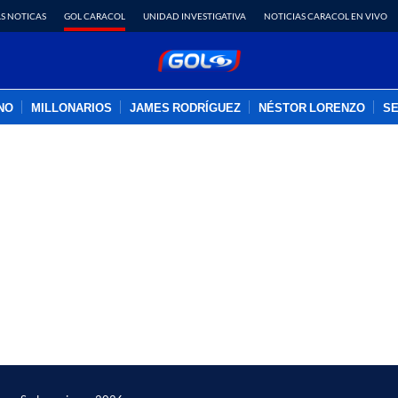
S NOTICAS
GOL CARACOL
UNIDAD INVESTIGATIVA
NOTICIAS CARACOL EN VIVO
INO
MILLONARIOS
JAMES RODRÍGUEZ
NÉSTOR LORENZO
SE
PUBLICIDAD