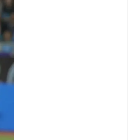
X
Whatsapp