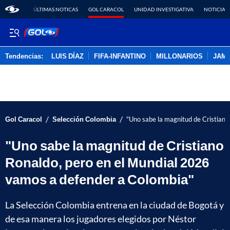
ÚLTIMAS NOTICAS
GOL CARACOL
UNIDAD INVESTIGATIVA
NOTICIAS
Tendencias:
LUIS DÍAZ
FIFA-INFANTINO
MILLONARIOS
JAM
PUBLICIDAD
/
/
Gol Caracol
Selección Colombia
"Uno sabe la magnitud de Cristian
"Uno sabe la magnitud de Cristiano
Ronaldo, pero en el Mundial 2026
vamos a defender a Colombia"
La Selección Colombia entrena en la ciudad de Bogotá y
de esa manera los jugadores elegidos por Néstor