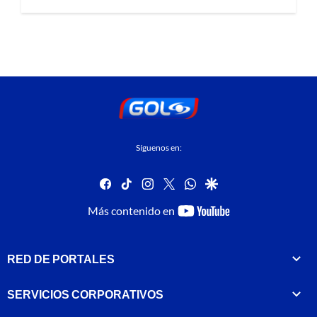
Síguenos en:
facebook
tiktok
instagram
twitter
whatsapp
google
youtube-
Más contenido en
footer
RED DE PORTALES
SERVICIOS CORPORATIVOS