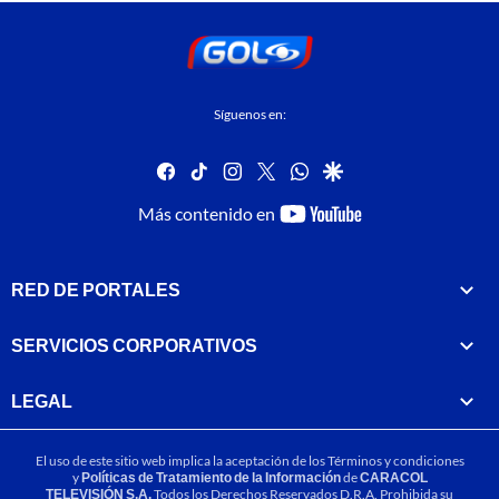
Síguenos en:
facebook
tiktok
instagram
twitter
whatsapp
google
youtube-
Más contenido en
footer
RED DE PORTALES
SERVICIOS CORPORATIVOS
LEGAL
El uso de este sitio web implica la aceptación de los
Términos y condiciones
y
Políticas de Tratamiento de la Información
de
CARACOL
TELEVISIÓN S.A.
Todos los Derechos Reservados D.R.A. Prohibida su