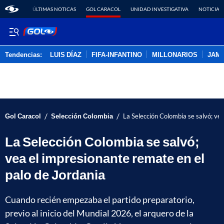
ÚLTIMAS NOTICAS
GOL CARACOL
UNIDAD INVESTIGATIVA
NOTICIAS
Tendencias:
LUIS DÍAZ
FIFA-INFANTINO
MILLONARIOS
JAM
PUBLICIDAD
/
/
Gol Caracol
Selección Colombia
La Selección Colombia se salvó; vea
La Selección Colombia se salvó;
vea el impresionante remate en el
palo de Jordania
Cuando recién empezaba el partido preparatorio,
previo al inicio del Mundial 2026, el arquero de la