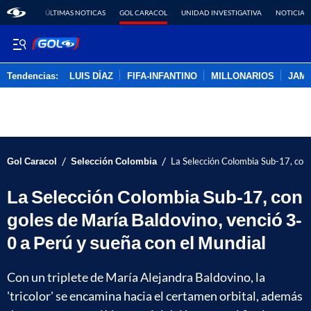
ÚLTIMAS NOTICAS
GOL CARACOL
UNIDAD INVESTIGATIVA
NOTICIAS
Tendencias:
LUIS DÍAZ
FIFA-INFANTINO
MILLONARIOS
JAM
PUBLICIDAD
/
/
Gol Caracol
Selección Colombia
La Selección Colombia Sub-17, con 
La Selección Colombia Sub-17, con
goles de María Baldovino, venció 3-
0 a Perú y sueña con el Mundial
Con un triplete de María Alejandra Baldovino, la
'tricolor' se encamina hacia el certamen orbital, además