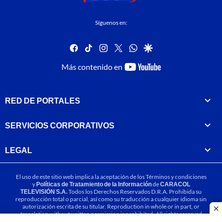
Síguenos en:
facebook
tiktok
instagram
twitter
whatsapp
google
youtube-
Más contenido en
footer
RED DE PORTALES
SERVICIOS CORPORATIVOS
LEGAL
El uso de este sitio web implica la aceptación de los
Términos y condiciones
y
Políticas de Tratamiento de la Información
de
CARACOL
TELEVISIÓN S.A.
Todos los Derechos Reservados D.R.A. Prohibida su
reproducción total o parcial, así como su traducción a cualquier idioma sin
autorización escrita de su titular. Reproduction in whole or in part, or
cl
translation without written permission is prohibited. All rights reserved
2025.