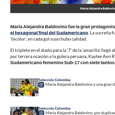
María Alejandra Baldovin
María Alejandra Baldovino fue la gran protagonist
el hexagonal final del Sudamericano
. La sucreña f
'bicolor', en cada gol suyo hubo calidad.
El triplete en el duelo para la '7' de la 'amarilla' lleg
por tercera ocasión a la golera peruana, Kaylee Ann 
Sudamericano femenino Sub-17 con siete tantos
Selección Colombia
María Alejandra Baldovino y una gran d
Selección Colombia
María Alejandra Baldovino, por duplica