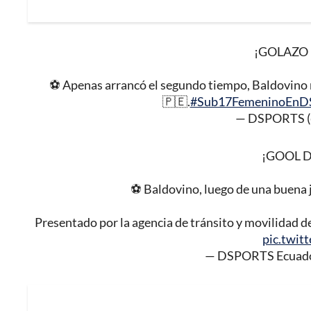
¡GOLAZO 
⚽️ Apenas arrancó el segundo tiempo, Baldovino 
🇵🇪.
#Sub17FemeninoEn
— DSPORTS (
¡GOOL D
⚽️ Baldovino, luego de una buena j
Presentado por la agencia de tránsito y movilidad 
pic.twit
— DSPORTS Ecuado