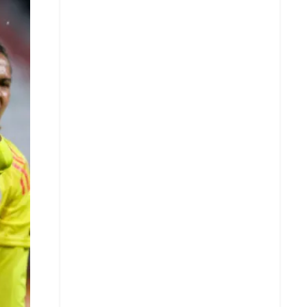
X
Whatsapp