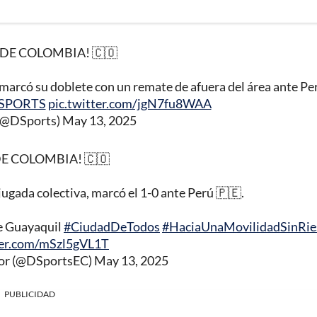
DE COLOMBIA! 🇨🇴
marcó su doblete con un remate de afuera del área ante Pe
DSPORTS
pic.twitter.com/jgN7fu8WAA
@DSports)
May 13, 2025
E COLOMBIA! 🇨🇴
ugada colectiva, marcó el 1-0 ante Perú 🇵🇪.
de Guayaquil
#CiudadDeTodos
#HaciaUnaMovilidadSinRie
ter.com/mSzl5gVL1T
r (@DSportsEC)
May 13, 2025
PUBLICIDAD