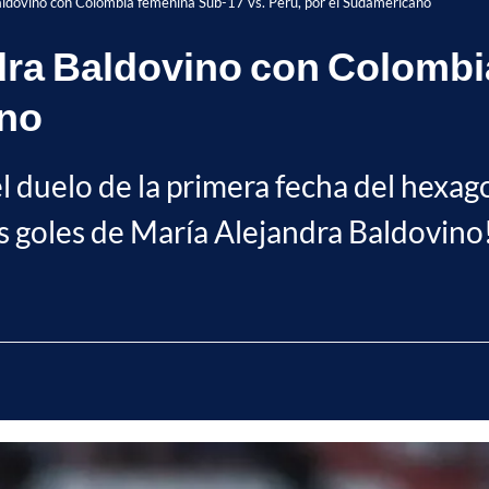
aldovino con Colombia femenina Sub-17 vs. Perú, por el Sudamericano
ndra Baldovino con Colombi
ano
 el duelo de la primera fecha del hexa
s goles de María Alejandra Baldovino