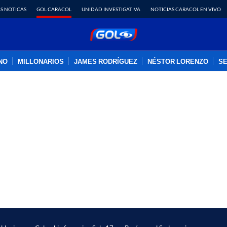
S NOTICAS
GOL CARACOL
UNIDAD INVESTIGATIVA
NOTICIAS CARACOL EN VIVO
INO
MILLONARIOS
JAMES RODRÍGUEZ
NÉSTOR LORENZO
SE
PUBLICIDAD