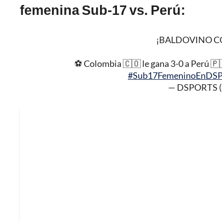
femenina Sub-17 vs. Perú:
¡BALDOVINO CO
⚽️ Colombia 🇨🇴 le gana 3-0 a Perú 
#Sub17FemeninoEnDS
— DSPORTS (