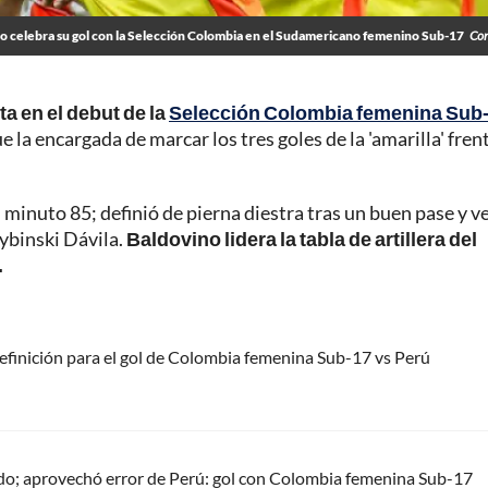
o celebra su gol con la Selección Colombia en el Sudamericano femenino Sub-17
Co
a en el debut de la
Selección Colombia femenina Sub
ue la encargada de marcar los tres goles de la 'amarilla' frent
ó al minuto 85; definió de pierna diestra tras un buen pase y 
Rybinski Dávila.
Baldovino lidera la tabla de artillera del
.
efinición para el gol de Colombia femenina Sub-17 vs Perú
do; aprovechó error de Perú: gol con Colombia femenina Sub-17