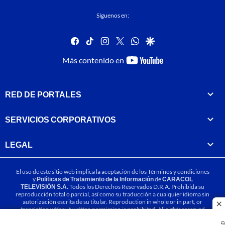
Síguenos en:
facebook
tiktok
instagram
twitter
whatsapp
google
youtube-
Más contenido en
footer
RED DE PORTALES
SERVICIOS CORPORATIVOS
LEGAL
El uso de este sitio web implica la aceptación de los
Términos y condiciones
y
Políticas de Tratamiento de la Información
de
CARACOL
TELEVISIÓN S.A.
Todos los Derechos Reservados D.R.A. Prohibida su
reproducción total o parcial, así como su traducción a cualquier idioma sin
autorización escrita de su titular. Reproduction in whole or in part, or
cl
translation without written permission is prohibited. All rights reserved
2025.