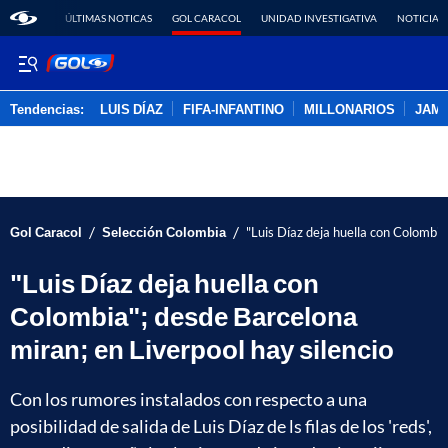
ÚLTIMAS NOTICAS
GOL CARACOL
UNIDAD INVESTIGATIVA
NOTICIAS
Tendencias:
LUIS DÍAZ
FIFA-INFANTINO
MILLONARIOS
JAM
PUBLICIDAD
/
/
Gol Caracol
Selección Colombia
"Luis Díaz deja huella con Colombia
"Luis Díaz deja huella con
Colombia"; desde Barcelona
miran; en Liverpool hay silencio
Con los rumores instalados con respecto a una
posibilidad de salida de Luis Díaz de ls filas de los 'reds',