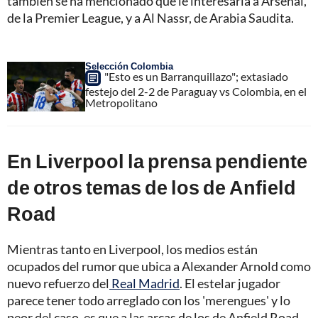
también se ha mencionado que le interesaría a Arsenal,
de la Premier League, y a Al Nassr, de Arabia Saudita.
Selección Colombia
"Esto es un Barranquillazo"; extasiado
festejo del 2-2 de Paraguay vs Colombia, en el
Metropolitano
En Liverpool la prensa pendiente
de otros temas de los de Anfield
Road
Mientras tanto en Liverpool, los medios están
ocupados del rumor que ubica a Alexander Arnold como
nuevo refuerzo del
Real Madrid
. El estelar jugador
parece tener todo arreglado con los 'merengues' y lo
peor del caso, es que a las arcas de los de Anfield Road