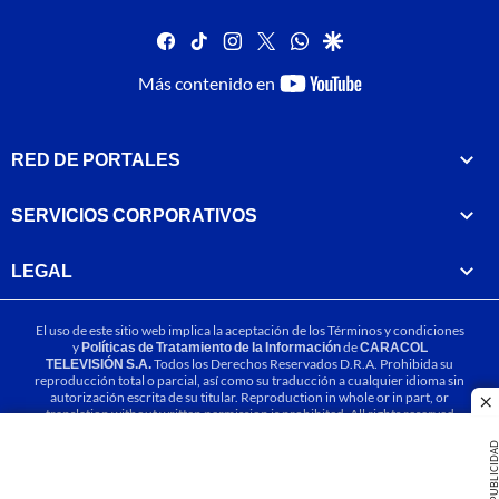
facebook
tiktok
instagram
twitter
whatsapp
google
youtube-
Más contenido en
footer
RED DE PORTALES
SERVICIOS CORPORATIVOS
LEGAL
El uso de este sitio web implica la aceptación de los
Términos y condiciones
y
Políticas de Tratamiento de la Información
de
CARACOL
TELEVISIÓN S.A.
Todos los Derechos Reservados D.R.A. Prohibida su
reproducción total o parcial, así como su traducción a cualquier idioma sin
autorización escrita de su titular. Reproduction in whole or in part, or
cl
translation without written permission is prohibited. All rights reserved
2025.
PUBLICIDA
MIEMBRO DE: