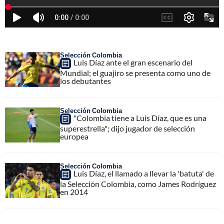
Selección Colombia
Luis Díaz ante el gran escenario del
Mundial; el guajiro se presenta como uno de
los debutantes
Selección Colombia
"Colombia tiene a Luis Díaz, que es una
superestrella"; dijo jugador de selección
europea
Selección Colombia
Luis Díaz, el llamado a llevar la 'batuta' de
la Selección Colombia, como James Rodríguez
en 2014