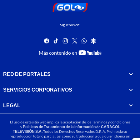
Síguenos en:
facebook
tiktok
instagram
twitter
whatsapp
google
youtube-
Más contenido en
footer
RED DE PORTALES
SERVICIOS CORPORATIVOS
LEGAL
El uso de este sitio web implica la aceptación de los
Términos y condiciones
y
Políticas de Tratamiento de la Información
de
CARACOL
TELEVISIÓN S.A.
Todos los Derechos Reservados D.R.A. Prohibida su
reproducción total o parcial, así como su traducción a cualquier idioma sin