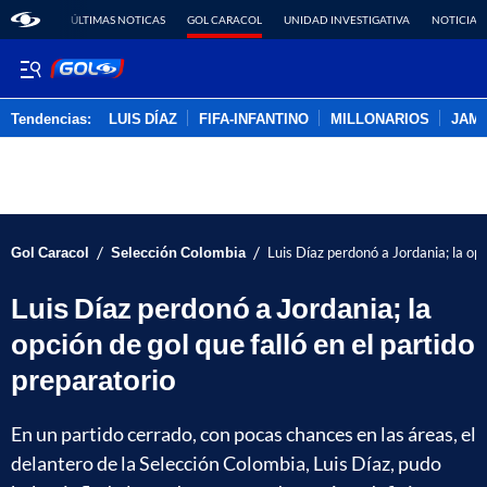
ÚLTIMAS NOTICAS
GOL CARACOL
UNIDAD INVESTIGATIVA
NOTICIAS
Tendencias:
LUIS DÍAZ
FIFA-INFANTINO
MILLONARIOS
JAM
PUBLICIDAD
/
/
Gol Caracol
Selección Colombia
Luis Díaz perdonó a Jordania; la opc
Luis Díaz perdonó a Jordania; la
opción de gol que falló en el partido
preparatorio
En un partido cerrado, con pocas chances en las áreas, el
delantero de la Selección Colombia, Luis Díaz, pudo