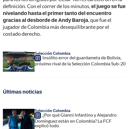
definición. Con el correr de los minutos,
el juego se fue
nivelando hasta el primer tanto del encuentro
gracias al desborde de Andy Baroja
, que fue el
jugador de Colombia más desequilibrante por el
costado derecho.
Selección Colombia
Insólito error del guardameta de Bolivia,
próximo rival de la Selección Colombia Sub-20
Últimas noticias
Selección Colombia
¿Por qué Gianni Infantino y Alejandro
Domínguez están en Colombia? La FCF
explicó todo