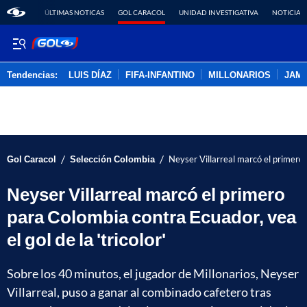
ÚLTIMAS NOTICAS
GOL CARACOL
UNIDAD INVESTIGATIVA
NOTICIAS
Tendencias:
LUIS DÍAZ
FIFA-INFANTINO
MILLONARIOS
JAM
PUBLICIDAD
/
/
Gol Caracol
Selección Colombia
Neyser Villarreal marcó el primero p
Neyser Villarreal marcó el primero
para Colombia contra Ecuador, vea
el gol de la 'tricolor'
Sobre los 40 minutos, el jugador de Millonarios, Neyser
Villarreal, puso a ganar al combinado cafetero tras