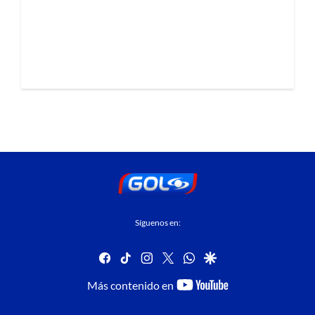
Síguenos en:
facebook
tiktok
instagram
twitter
whatsapp
google
youtube-
Más contenido en
footer