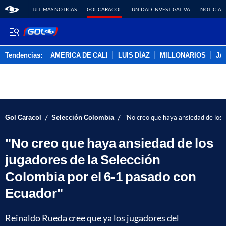
ÚLTIMAS NOTICAS
GOL CARACOL
UNIDAD INVESTIGATIVA
NOTICIAS
Tendencias:
AMERICA DE CALI
LUIS DÍAZ
MILLONARIOS
JA
PUBLICIDAD
/
/
Gol Caracol
Selección Colombia
"No creo que haya ansiedad de los 
"No creo que haya ansiedad de los
jugadores de la Selección
Colombia por el 6-1 pasado con
Ecuador"
Reinaldo Rueda cree que ya los jugadores del