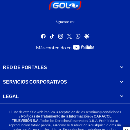
Síguenos en:
facebook
tiktok
instagram
twitter
whatsapp
google
youtube-
Más contenido en
footer
RED DE PORTALES
SERVICIOS CORPORATIVOS
LEGAL
El uso de este sitio web implica la aceptación de los
Términos y condiciones
y
Políticas de Tratamiento de la Información
de
CARACOL
TELEVISIÓN S.A.
Todos los Derechos Reservados D.R.A. Prohibida su
reproducción total o parcial, así como su traducción a cualquier idioma sin
autorización escrita de su titular. Reproduction in whole or in part, or