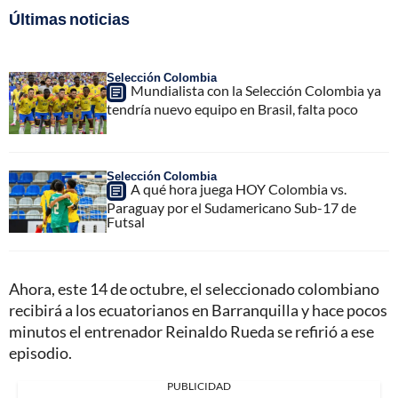
Últimas noticias
Selección Colombia
Mundialista con la Selección Colombia ya
tendría nuevo equipo en Brasil, falta poco
Selección Colombia
A qué hora juega HOY Colombia vs.
Paraguay por el Sudamericano Sub-17 de
Futsal
Ahora, este 14 de octubre, el seleccionado colombiano
recibirá a los ecuatorianos en Barranquilla y hace pocos
minutos el entrenador Reinaldo Rueda se refirió a ese
episodio.
PUBLICIDAD