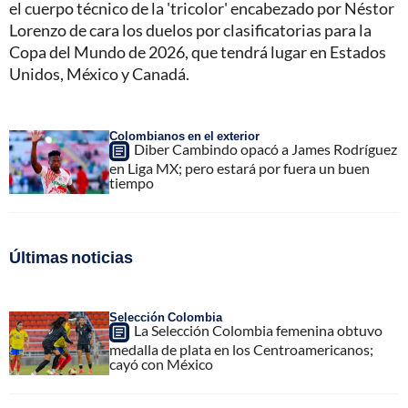
el cuerpo técnico de la 'tricolor' encabezado por Néstor
Lorenzo de cara los duelos por clasificatorias para la
Copa del Mundo de 2026, que tendrá lugar en Estados
Unidos, México y Canadá.
Colombianos en el exterior
Diber Cambindo opacó a James Rodríguez
en Liga MX; pero estará por fuera un buen
tiempo
Últimas noticias
Selección Colombia
La Selección Colombia femenina obtuvo
medalla de plata en los Centroamericanos;
cayó con México