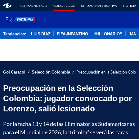
ÚLTIMAS NOTICAS
GOL CARACOL
UNIDAD INVESTIGATIVA
NOTICIAS
Tendencias:
LUIS DÍAZ
FIFA-INFANTINO
MILLONARIOS
JAM
PUBLICIDAD
/
/
Gol Caracol
Selección Colombia
Preocupación en la Selección Colom
Preocupación en la Selección
Colombia: jugador convocado por
Lorenzo, salió lesionado
Por la fecha 13 y 14 de las Eliminatorias Sudamericanas
para el Mundial de 2026, la 'tricolor' se verá las caras