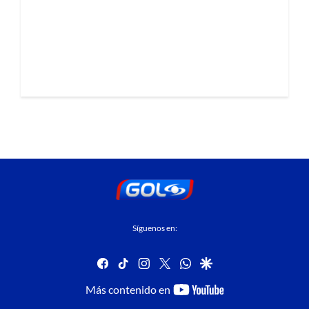
Síguenos en:
facebook
tiktok
instagram
twitter
whatsapp
google
youtube-
Más contenido en
footer