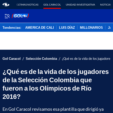
ÚLTIMAS NOTICAS
GOL CARACOL
UNIDAD INVESTIGATIVA
NOTICIAS
Tendencias:
AMERICA DE CALI
LUIS DÍAZ
MILLONARIOS
JA
PUBLICIDAD
/
/
Gol Caracol
Selección Colombia
¿Qué es de la vida de los jugadores
¿Qué es de la vida de los jugadores
de la Selección Colombia que
fueron a los Olímpicos de Río
2016?
En Gol Caracol revisamos esa plantilla que dirigió ya