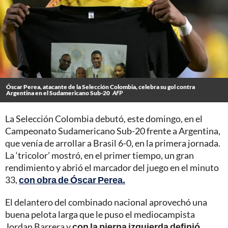
Óscar Perea, atacante de la Selección Colombia, celebra su gol contra
Argentina en el Sudamericano Sub-20
AFP
La Selección Colombia debutó, este domingo, en el
Campeonato Sudamericano Sub-20 frente a Argentina,
que venía de arrollar a Brasil 6-0, en la primera jornada.
La ‘tricolor’ mostró, en el primer tiempo, un gran
rendimiento y abrió el marcador del juego en el minuto
33,
con obra de Óscar Perea.
El delantero del combinado nacional aprovechó una
buena pelota larga que le puso el mediocampista
Jordan Barrera y
con la pierna izquierda definió