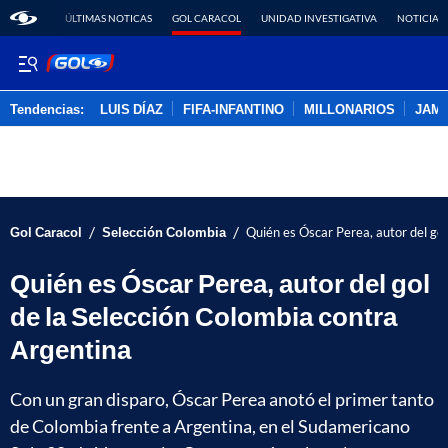
ÚLTIMAS NOTICAS
GOL CARACOL
UNIDAD INVESTIGATIVA
NOTICIAS
Tendencias:
LUIS DÍAZ
FIFA-INFANTINO
MILLONARIOS
JAM
PUBLICIDAD
/
/
Gol Caracol
Selección Colombia
Quién es Óscar Perea, autor del gol
Quién es Óscar Perea, autor del gol
de la Selección Colombia contra
Argentina
Con un gran disparo, Óscar Perea anotó el primer tanto
de Colombia frente a Argentina, en el Sudamericano