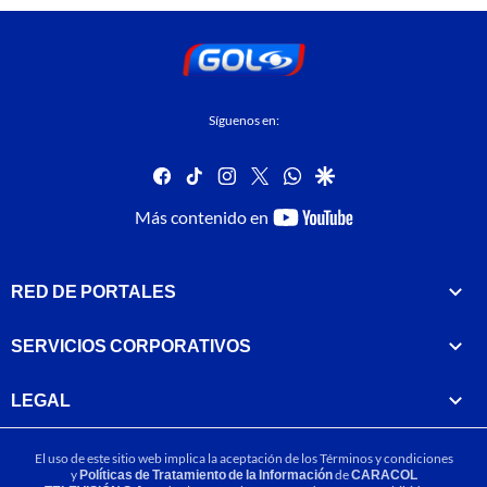
Síguenos en:
facebook
tiktok
instagram
twitter
whatsapp
google
youtube-
Más contenido en
footer
RED DE PORTALES
SERVICIOS CORPORATIVOS
LEGAL
El uso de este sitio web implica la aceptación de los
Términos y condiciones
y
Políticas de Tratamiento de la Información
de
CARACOL