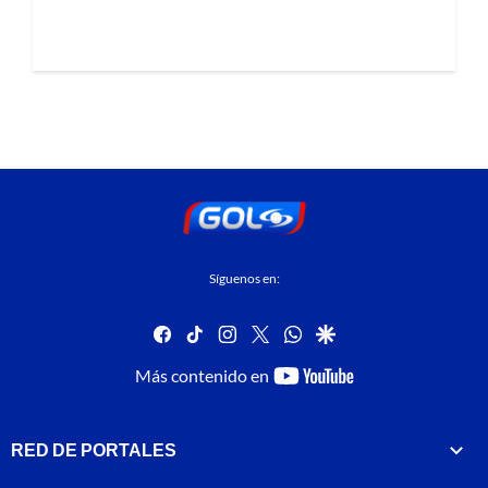
Síguenos en:
facebook
tiktok
instagram
twitter
whatsapp
google
youtube-
Más contenido en
footer
RED DE PORTALES