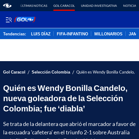
ÚLTIMAS NOTICAS
GOL CARACOL
UNIDAD INVESTIGATIVA
NOTICIAS
Tendencias:
LUIS DÍAZ
FIFA-INFANTINO
MILLONARIOS
JAM
PUBLICIDAD
/
/
Gol Caracol
Selección Colombia
Quién es Wendy Bonilla Candelo, nue
Quién es Wendy Bonilla Candelo,
nueva goleadora de la Selección
Colombia; fue ‘diabla’
Se trata de la delantera que abrió el marcador a favor de
la escuadra ‘cafetera’ en el triunfo 2-1 sobre Australia