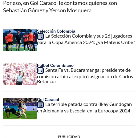
Por eso, en Gol Caracol le contamos quiénes son
Sebastián Gómez y Yerson Mosquera.
Selección Colombia
La Selección Colombia y sus 26 jugadores
para la Copa América 2024: ¿va Mateus Uribe?
Fútbol Colombiano
Santa Fe vs. Bucaramanga: presidente de
comisión arbitral explicó asignación de Carlos
Betancur
Gol Caracol
La terrible patada contra Ilkay Gundogan
en Alemania vs Escocia, en la Eurocopa 2024
PUBLICIDAD