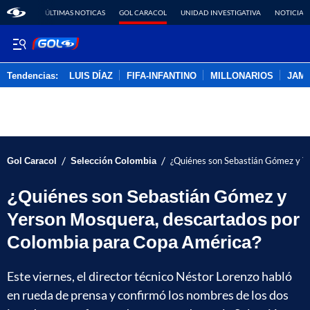
ÚLTIMAS NOTICAS
GOL CARACOL
UNIDAD INVESTIGATIVA
NOTICIAS
Tendencias:
LUIS DÍAZ
FIFA-INFANTINO
MILLONARIOS
JAM
PUBLICIDAD
/
/
Gol Caracol
Selección Colombia
¿Quiénes son Sebastián Gómez y Y
¿Quiénes son Sebastián Gómez y
Yerson Mosquera, descartados por
Colombia para Copa América?
Este viernes, el director técnico Néstor Lorenzo habló
en rueda de prensa y confirmó los nombres de los dos