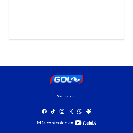
Síguenos en:
facebook
tiktok
instagram
twitter
whatsapp
google
youtube-
Más contenido en
footer