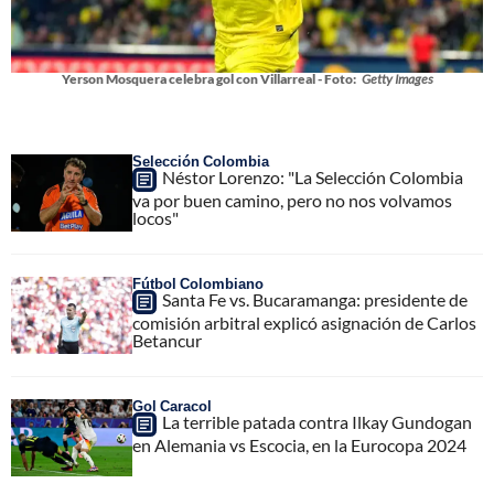
Yerson Mosquera celebra gol con Villarreal - Foto:
Getty Images
Selección Colombia
Néstor Lorenzo: "La Selección Colombia
va por buen camino, pero no nos volvamos
locos"
Fútbol Colombiano
Santa Fe vs. Bucaramanga: presidente de
comisión arbitral explicó asignación de Carlos
Betancur
Gol Caracol
La terrible patada contra Ilkay Gundogan
en Alemania vs Escocia, en la Eurocopa 2024