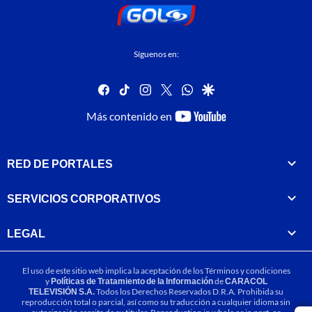
Síguenos en:
facebook
tiktok
instagram
twitter
whatsapp
google
youtube-
Más contenido en
footer
RED DE PORTALES
SERVICIOS CORPORATIVOS
LEGAL
El uso de este sitio web implica la aceptación de los
Términos y condiciones
y
Políticas de Tratamiento de la Información
de
CARACOL
TELEVISIÓN S.A.
Todos los Derechos Reservados D.R.A. Prohibida su
reproducción total o parcial, así como su traducción a cualquier idioma sin