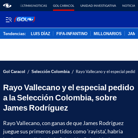
ÚLTIMAS NOTICAS
GOL CARACOL
UNIDAD INVESTIGATIVA
NOTICIAS
Tendencias:
LUIS DÍAZ
FIFA-INFANTINO
MILLONARIOS
JAM
PUBLICIDAD
/
/
Gol Caracol
Selección Colombia
Rayo Vallecano y el especial pedid
Rayo Vallecano y el especial pedido
a la Selección Colombia, sobre
James Rodríguez
Rayo Vallecano, con ganas de que James Rodríguez
juegue sus primeros partidos como 'rayista', habría