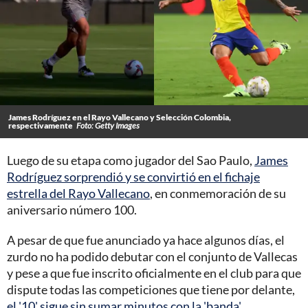
James Rodríguez en el Rayo Vallecano y Selección Colombia,
respectivamente
Foto: Getty Images
Luego de su etapa como jugador del Sao Paulo,
James
Rodríguez sorprendió y se convirtió en el fichaje
estrella del Rayo Vallecano
, en conmemoración de su
aniversario número 100.
A pesar de que fue anunciado ya hace algunos días, el
zurdo no ha podido debutar con el conjunto de Vallecas
y pese a que fue inscrito oficialmente en el club para que
dispute todas las competiciones que tiene por delante,
el '10' sigue sin sumar minutos con la 'banda'.