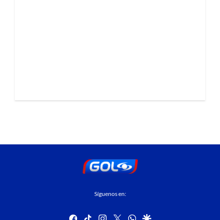
Síguenos en:
facebook
tiktok
instagram
twitter
whatsapp
google