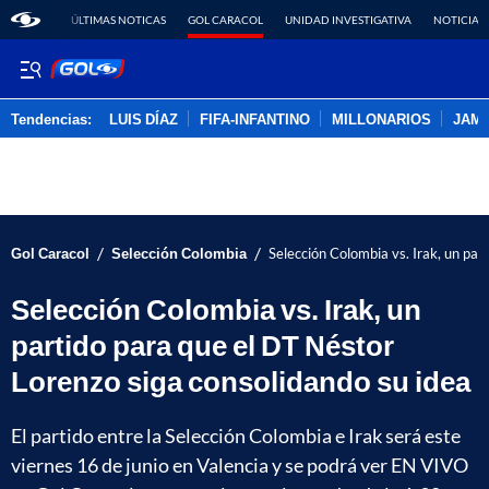
ÚLTIMAS NOTICAS
GOL CARACOL
UNIDAD INVESTIGATIVA
NOTICIAS
Tendencias:
LUIS DÍAZ
FIFA-INFANTINO
MILLONARIOS
JAM
PUBLICIDAD
/
/
Gol Caracol
Selección Colombia
Selección Colombia vs. Irak, un par
Selección Colombia vs. Irak, un
partido para que el DT Néstor
Lorenzo siga consolidando su idea
El partido entre la Selección Colombia e Irak será este
viernes 16 de junio en Valencia y se podrá ver EN VIVO