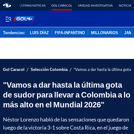
ÚLTIMAS NOTICAS
GOL CARACOL
UNIDAD INVESTIGATIVA
NOTICIAS
Tendencias:
LUIS DÍAZ
FIFA-INFANTINO
MILLONARIOS
JAM
PUBLICIDAD
/
/
Gol Caracol
Selección Colombia
"Vamos a dar hasta la última gota d
"Vamos a dar hasta la última gota
de sudor para llevar a Colombia a lo
más alto en el Mundial 2026"
Néstor Lorenzo habló de las sensaciones que quedaron
luego de la victoria 3-1 sobre Costa Rica, en el juego de