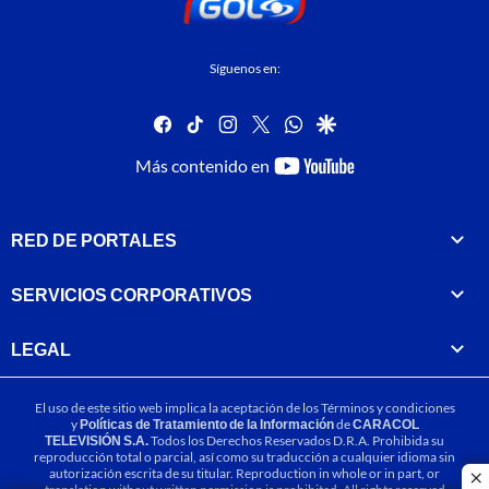
Síguenos en:
facebook
tiktok
instagram
twitter
whatsapp
google
youtube-
Más contenido en
footer
RED DE PORTALES
SERVICIOS CORPORATIVOS
LEGAL
El uso de este sitio web implica la aceptación de los
Términos y condiciones
y
Políticas de Tratamiento de la Información
de
CARACOL
TELEVISIÓN S.A.
Todos los Derechos Reservados D.R.A. Prohibida su
reproducción total o parcial, así como su traducción a cualquier idioma sin
autorización escrita de su titular. Reproduction in whole or in part, or
cl