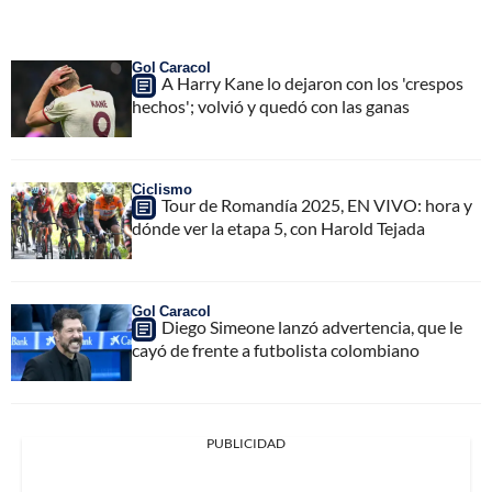
Gol Caracol
A Harry Kane lo dejaron con los 'crespos
hechos'; volvió y quedó con las ganas
Ciclismo
Tour de Romandía 2025, EN VIVO: hora y
dónde ver la etapa 5, con Harold Tejada
Gol Caracol
Diego Simeone lanzó advertencia, que le
cayó de frente a futbolista colombiano
PUBLICIDAD