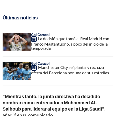
Últimas noticias
Gol Caracol
La decisión que tomó el Real Madrid con
Franco Mastantuono, a poco del inicio de la
temporada
Gol Caracol
Manchester City se 'planta' y rechaza
oferta del Barcelona por una de sus estrellas
"Mientras tanto, la junta directiva ha decidido
nombrar como entrenador a Mohammed Al-
Salhoub para liderar al equipo en la Liga Saudí"
,
añadió en su comunicado.